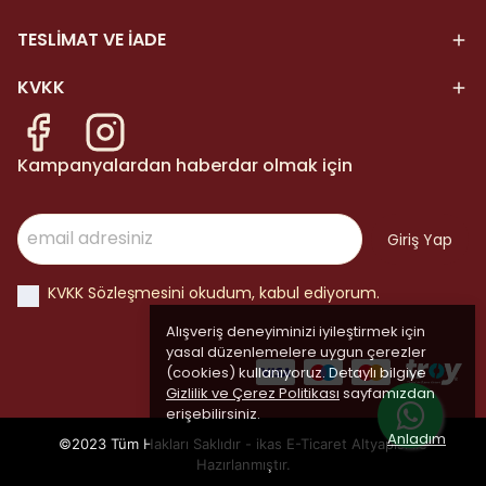
TESLİMAT VE İADE
KVKK
Kampanyalardan haberdar olmak için
Giriş Yap
KVKK Sözleşmesini okudum, kabul ediyorum.
Alışveriş deneyiminizi iyileştirmek için
yasal düzenlemelere uygun çerezler
(cookies) kullanıyoruz. Detaylı bilgiye
Gizlilik ve Çerez Politikası
sayfamızdan
erişebilirsiniz.
Anladım
©2023 Tüm Hakları Saklıdır - ikas E-Ticaret
Altyapısı ile
Hazırlanmıştır.