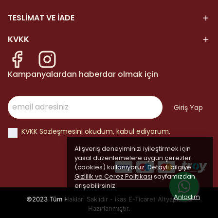
TESLİMAT VE İADE
KVKK
Kampanyalardan haberdar olmak için
Giriş Yap
KVKK Sözleşmesini okudum, kabul ediyorum.
Alışveriş deneyiminizi iyileştirmek için
yasal düzenlemelere uygun çerezler
(cookies) kullanıyoruz. Detaylı bilgiye
Gizlilik ve Çerez Politikası
sayfamızdan
erişebilirsiniz.
Anladım
©2023 Tüm Hakları Saklıdır - ikas E-Ticaret
Altyapısı ile
Hazırlanmıştır.