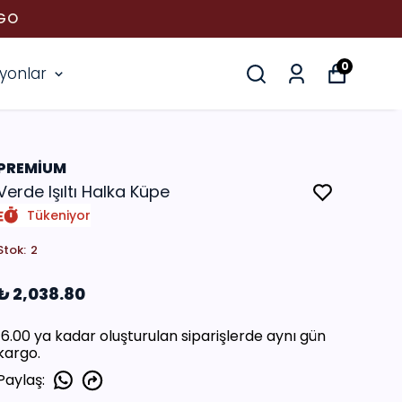
RGO
0
iyonlar
PREMİUM
Verde Işıltı Halka Küpe
Tükeniyor
Stok
:
2
₺ 2,038.80
16.00 ya kadar oluşturulan siparişlerde aynı gün
kargo.
Paylaş
: