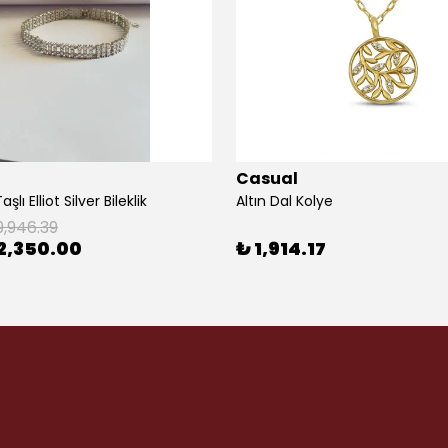
Casual
şlı Elliot Silver Bileklik
Altın Dal Kolye
9,946.39
2,350.00
₺ 1,914.17