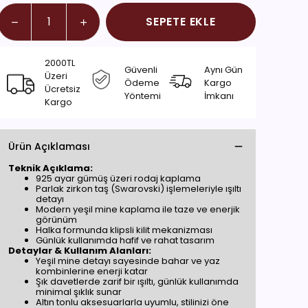
SEPETE EKLE
2000TL
Güvenli
Aynı Gün
Üzeri
Ödeme
Kargo
Ücretsiz
Yöntemi
İmkanı
Kargo
Ürün Açıklaması
Teknik Açıklama:
925 ayar gümüş üzeri rodaj kaplama
Parlak zirkon taş (Swarovski) işlemeleriyle ışıltı
detayı
Modern yeşil mine kaplama ile taze ve enerjik
görünüm
Halka formunda klipsli kilit mekanizması
Günlük kullanımda hafif ve rahat tasarım
Detaylar & Kullanım Alanları:
Yeşil mine detayı sayesinde bahar ve yaz
kombinlerine enerji katar
Şık davetlerde zarif bir ışıltı, günlük kullanımda
minimal şıklık sunar
Altın tonlu aksesuarlarla uyumlu, stilinizi öne