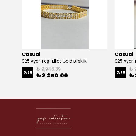
Casual
Casual
925 Ayar Taşlı Elliot Gold Bileklik
925 Ayar Ta
₺ 9,946.39
₺ 
%
76
%
76
₺ 2,350.00
₺ 