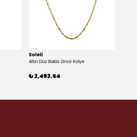
Soleil
Soleil
Altın Düz Bakla Zincir Kolye
Altın 
₺ 2,493.54
₺ 1,7