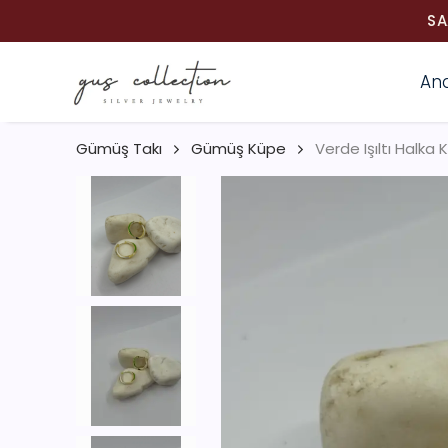
SA
An
Gümüş Takı
Gümüş Küpe
Verde Işıltı Halka