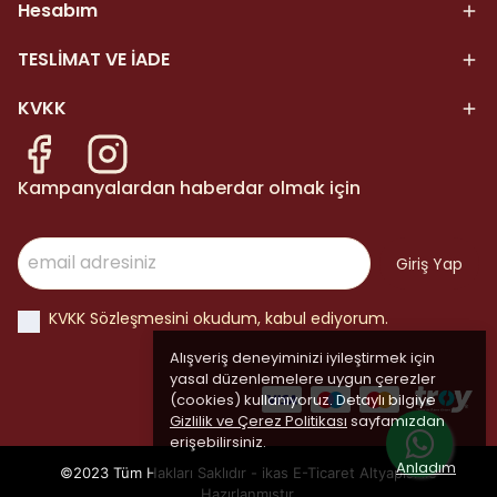
Hesabım
TESLİMAT VE İADE
KVKK
Kampanyalardan haberdar olmak için
Giriş Yap
KVKK Sözleşmesini okudum, kabul ediyorum.
Alışveriş deneyiminizi iyileştirmek için
yasal düzenlemelere uygun çerezler
(cookies) kullanıyoruz. Detaylı bilgiye
Gizlilik ve Çerez Politikası
sayfamızdan
erişebilirsiniz.
Anladım
©2023 Tüm Hakları Saklıdır - ikas E-Ticaret
Altyapısı ile
Hazırlanmıştır.