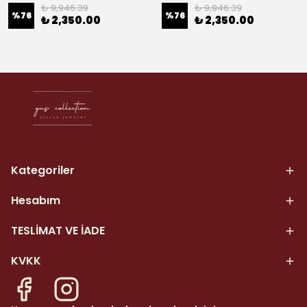
₺ 9,946.39
₺ 9,946.39
%
76
%
76
₺ 2,350.00
₺ 2,350.00
Kategoriler
Hesabım
TESLİMAT VE İADE
KVKK