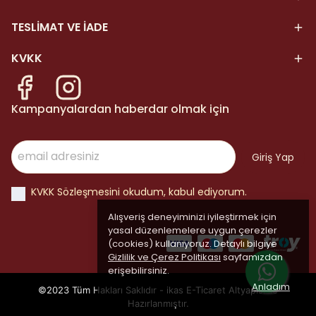
TESLİMAT VE İADE
KVKK
Kampanyalardan haberdar olmak için
Giriş Yap
KVKK Sözleşmesini okudum, kabul ediyorum.
Alışveriş deneyiminizi iyileştirmek için
yasal düzenlemelere uygun çerezler
(cookies) kullanıyoruz. Detaylı bilgiye
Gizlilik ve Çerez Politikası
sayfamızdan
erişebilirsiniz.
Anladım
©2023 Tüm Hakları Saklıdır - ikas E-Ticaret
Altyapısı ile
Hazırlanmıştır.