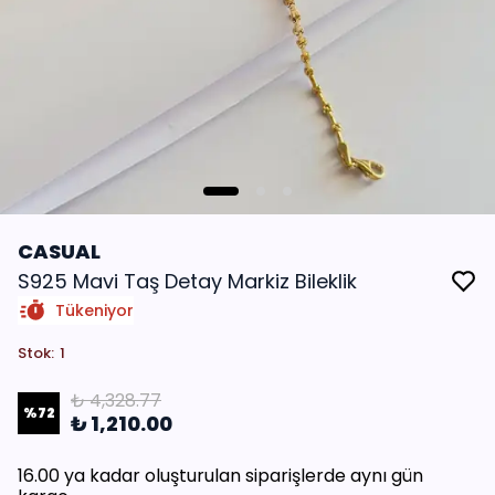
CASUAL
S925 Mavi Taş Detay Markiz Bileklik
Tükeniyor
Stok
:
1
₺ 4,328.77
%
72
₺ 1,210.00
16.00 ya kadar oluşturulan siparişlerde aynı gün