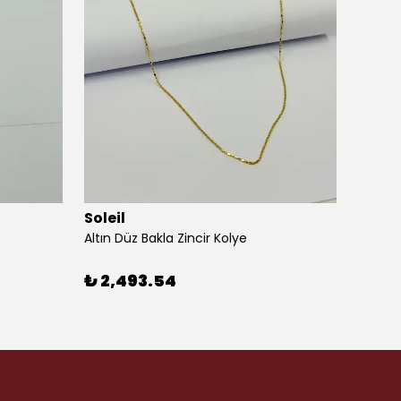
Soleil
Soleil
Altın Düz Bakla Zincir Kolye
Altın 
₺ 2,493.54
₺ 1,7