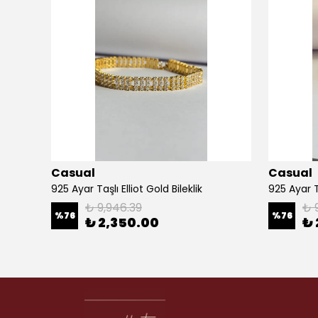
Casual
Casual
925 Ayar Taşlı Elliot Gold Bileklik
925 Ayar Ta
₺ 9,946.39
₺ 
%
76
%
76
₺ 2,350.00
₺ 