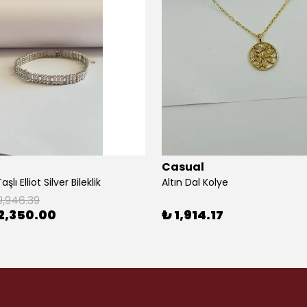
Casual
şlı Elliot Silver Bileklik
Altın Dal Kolye
9,946.39
2,350.00
₺ 1,914.17