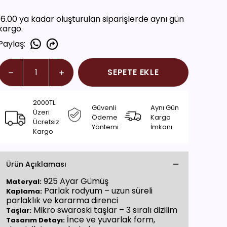
16.00 ya kadar oluşturulan siparişlerde aynı gün
kargo.
Paylaş
:
SEPETE EKLE
2000TL
Güvenli
Aynı Gün
Üzeri
Ödeme
Kargo
Ücretsiz
Yöntemi
İmkanı
Kargo
Ürün Açıklaması
925 Ayar Gümüş
Materyal:
Parlak rodyum – uzun süreli
Kaplama:
parlaklık ve kararma direnci
Mikro swaroski taşlar – 3 sıralı dizilim
Taşlar:
İnce ve yuvarlak form,
Tasarım Detayı: