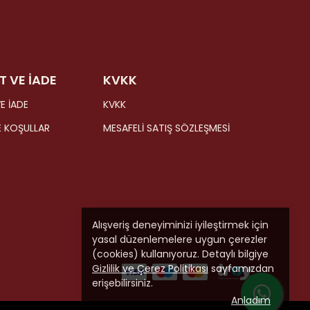
T VE İADE
KVKK
E İADE
KVKK
E KOŞULLAR
MESAFELİ SATIŞ SÖZLEŞMESİ
Alışveriş deneyiminizi iyileştirmek için
yasal düzenlemelere uygun çerezler
(cookies) kullanıyoruz. Detaylı bilgiye
Gizlilik ve Çerez Politikası
sayfamızdan
erişebilirsiniz.
Anladım