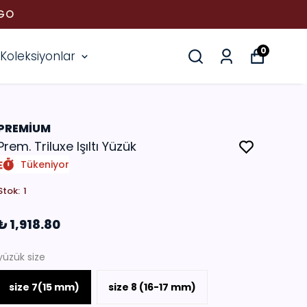
RGO
0
Koleksiyonlar
PREMİUM
Prem. Triluxe Işıltı Yüzük
Tükeniyor
Stok
:
1
₺ 1,918.80
yüzük size
size 7(15 mm)
size 8 (16-17 mm)