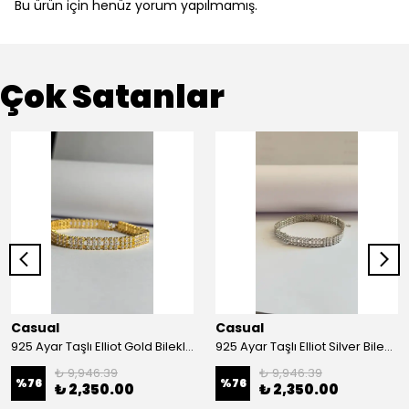
Bu ürün için henüz yorum yapılmamış.
Çok Satanlar
Casual
Casual
925 Ayar Taşlı Elliot Gold Bileklik
925 Ayar Taşlı Elliot Silver Bileklik
₺ 9,946.39
₺ 9,946.39
%
76
%
76
₺ 2,350.00
₺ 2,350.00