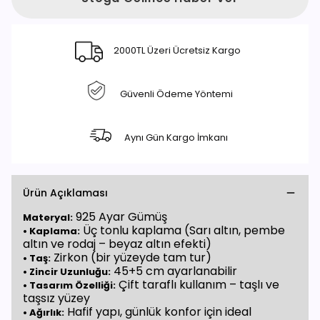
2000TL Üzeri Ücretsiz Kargo
Güvenli Ödeme Yöntemi
Aynı Gün Kargo İmkanı
Ürün Açıklaması
925 Ayar Gümüş
Materyal:
Üç tonlu kaplama (Sarı altın, pembe
• Kaplama:
altın ve rodaj – beyaz altın efekti)
Zirkon (bir yüzeyde tam tur)
• Taş:
45+5 cm ayarlanabilir
• Zincir Uzunluğu:
Çift taraflı kullanım – taşlı ve
• Tasarım Özelliği:
taşsız yüzey
Hafif yapı, günlük konfor için ideal
• Ağırlık: