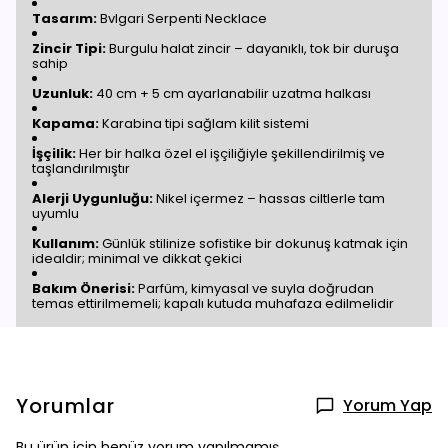
Tasarım:
Bvlgari Serpenti Necklace
Zincir Tipi:
Burgulu halat zincir – dayanıklı, tok bir duruşa
sahip
Uzunluk:
40 cm + 5 cm ayarlanabilir uzatma halkası
Kapama:
Karabina tipi sağlam kilit sistemi
İşçilik:
Her bir halka özel el işçiliğiyle şekillendirilmiş ve
taşlandırılmıştır
Alerji Uygunluğu:
Nikel içermez – hassas ciltlerle tam
uyumlu
Kullanım:
Günlük stilinize sofistike bir dokunuş katmak için
idealdir; minimal ve dikkat çekici
Bakım Önerisi:
Parfüm, kimyasal ve suyla doğrudan
temas ettirilmemeli; kapalı kutuda muhafaza edilmelidir
Yorumlar
Yorum Yap
Bu ürün için henüz yorum yapılmamış.