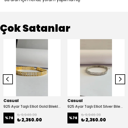
Çok Satanlar
Casual
Casual
925 Ayar Taşlı Elliot Gold Bileklik
925 Ayar Taşlı Elliot Silver Bileklik
₺ 9,946.39
₺ 9,946.39
%
76
%
76
₺ 2,350.00
₺ 2,350.00