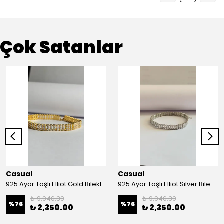
Çok Satanlar
Casual
Casual
925 Ayar Taşlı Elliot Gold Bileklik
925 Ayar Taşlı Elliot Silver Bileklik
₺ 9,946.39
₺ 9,946.39
%
76
%
76
₺ 2,350.00
₺ 2,350.00