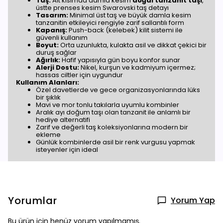
Taş:
Alt kısımda damla kesim
doğal tanzanit taşı
,
üstte prenses kesim Swarovski taş detayı
Tasarım:
Minimal üst taş ve büyük damla kesim
tanzanitin etkileyici rengiyle zarif sallantılı form
Kapanış:
Push-back (kelebek) kilit sistemi ile
güvenli kullanım
Boyut:
Orta uzunlukta, kulakta asil ve dikkat çekici bir
duruş sağlar
Ağırlık:
Hafif yapısıyla gün boyu konfor sunar
Alerji Dostu:
Nikel, kurşun ve kadmiyum içermez;
hassas ciltler için uygundur
Kullanım Alanları:
Özel davetlerde ve gece organizasyonlarında lüks
bir şıklık
Mavi ve mor tonlu takılarla uyumlu kombinler
Aralık ayı doğum taşı olan tanzanit ile anlamlı bir
hediye alternatifi
Zarif ve değerli taş koleksiyonlarına modern bir
ekleme
Günlük kombinlerde asil bir renk vurgusu yapmak
isteyenler için ideal
Yorumlar
Yorum Yap
Bu ürün için henüz yorum yapılmamış.