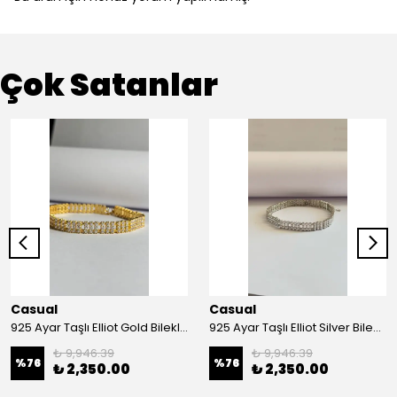
Çok Satanlar
Casual
Casual
925 Ayar Taşlı Elliot Gold Bileklik
925 Ayar Taşlı Elliot Silver Bileklik
₺ 9,946.39
₺ 9,946.39
%
76
%
76
₺ 2,350.00
₺ 2,350.00